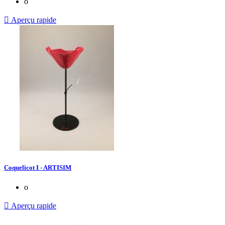
o

Aperçu rapide
Coquelicot I - ARTISIM
o

Aperçu rapide