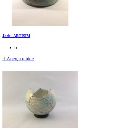
Jade - ARTISIM
o

Aperçu rapide