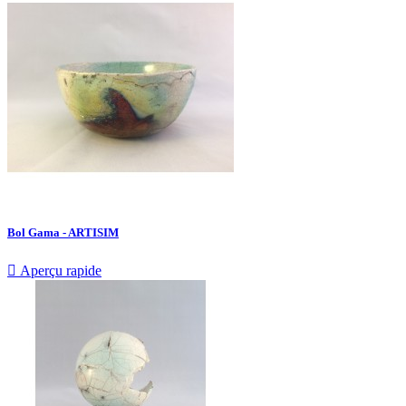
Bol Gama - ARTISIM

Aperçu rapide