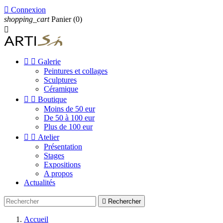

Connexion
shopping_cart
Panier
(0)



Galerie
Peintures et collages
Sculptures
Céramique


Boutique
Moins de 50 eur
De 50 à 100 eur
Plus de 100 eur


Atelier
Présentation
Stages
Expositions
A propos
Actualités

Rechercher
Accueil