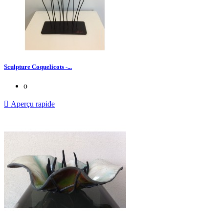
Sculpture Coquelicots -...
o

Aperçu rapide