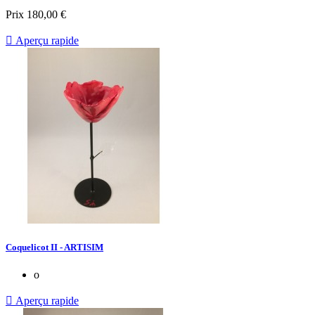
Prix
180,00 €

Aperçu rapide
Coquelicot II - ARTISIM
o

Aperçu rapide