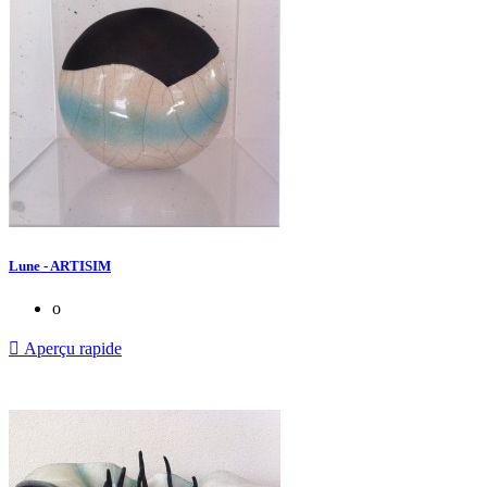
Lune - ARTISIM
o

Aperçu rapide