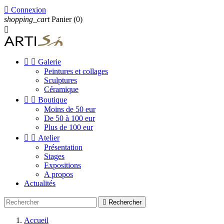

Connexion
shopping_cart
Panier
(0)



Galerie
Peintures et collages
Sculptures
Céramique


Boutique
Moins de 50 eur
De 50 à 100 eur
Plus de 100 eur


Atelier
Présentation
Stages
Expositions
A propos
Actualités

Rechercher
Accueil