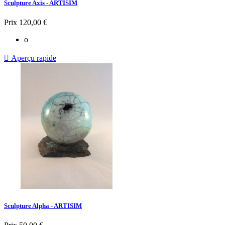
Sculpture Axis - ARTISIM
Prix
120,00 €
o

Aperçu rapide
Sculpture Alpha - ARTISIM