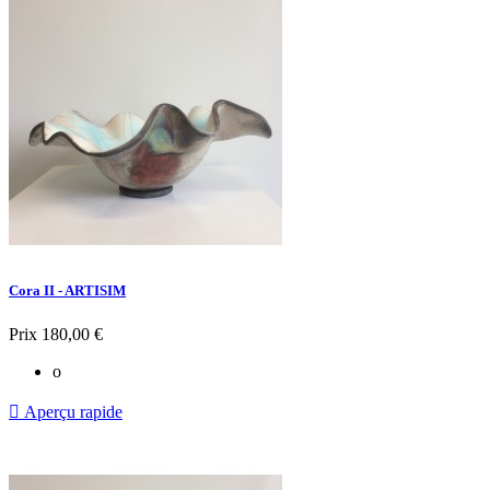
Cora II - ARTISIM
Prix
180,00 €
o

Aperçu rapide