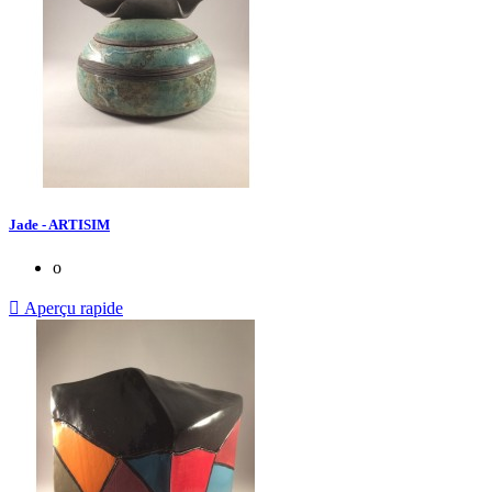
Jade - ARTISIM
o

Aperçu rapide