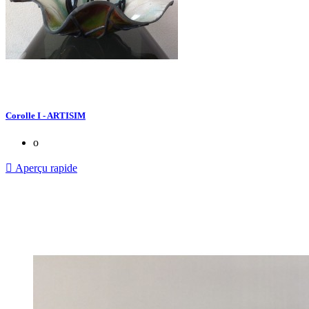
Corolle I - ARTISIM
o

Aperçu rapide