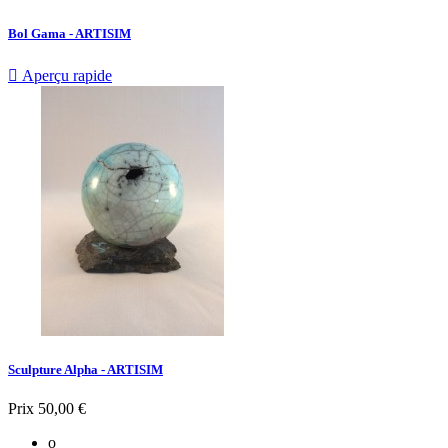
Bol Gama - ARTISIM

Aperçu rapide
Sculpture Alpha - ARTISIM
Prix
50,00 €
o