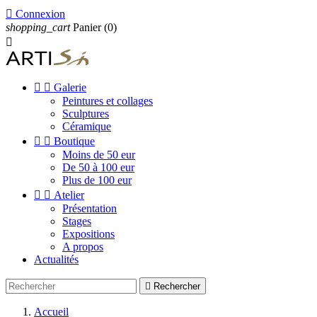

Connexion
shopping_cart
Panier
(0)



Galerie
Peintures et collages
Sculptures
Céramique


Boutique
Moins de 50 eur
De 50 à 100 eur
Plus de 100 eur


Atelier
Présentation
Stages
Expositions
A propos
Actualités

Rechercher
Accueil