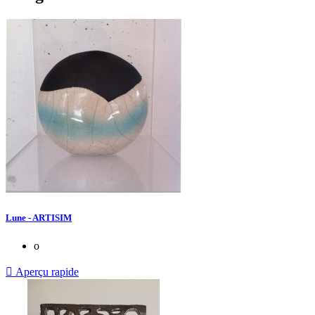
Lune - ARTISIM
o

Aperçu rapide