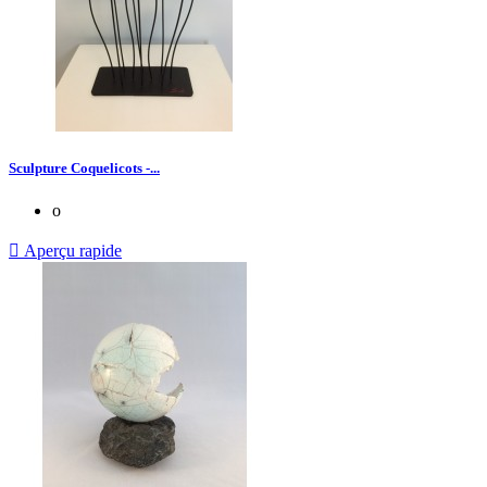
Sculpture Coquelicots -...
o

Aperçu rapide