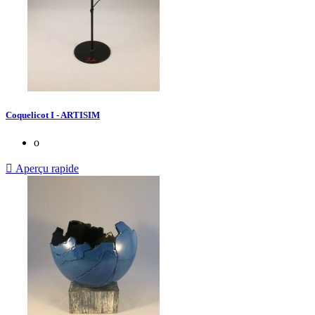
Coquelicot I - ARTISIM
o

Aperçu rapide