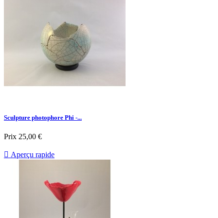
Sculpture photophore Phi -...
Prix
25,00 €

Aperçu rapide