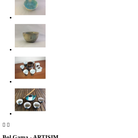


Bol Gama - ARTISIM