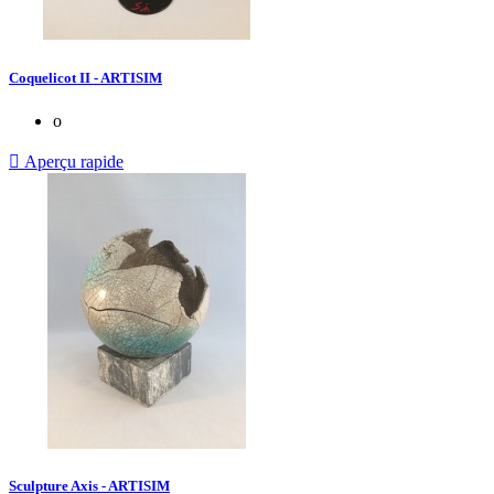
Coquelicot II - ARTISIM
o

Aperçu rapide
Sculpture Axis - ARTISIM