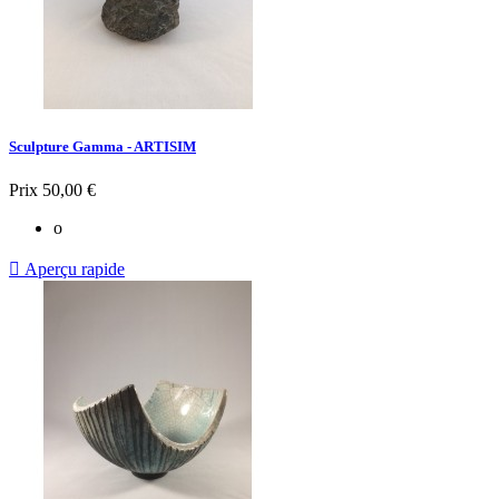
Sculpture Gamma - ARTISIM
Prix
50,00 €
o

Aperçu rapide