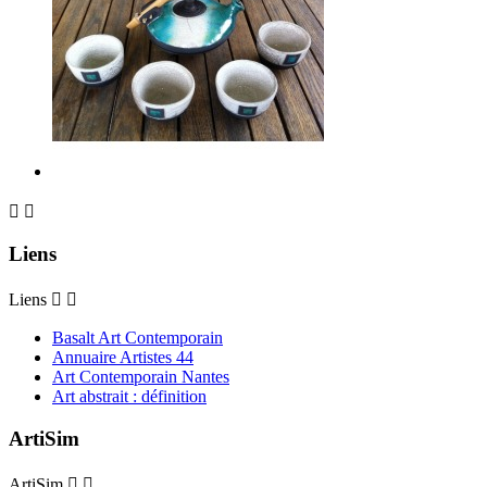


Liens
Liens


Basalt Art Contemporain
Annuaire Artistes 44
Art Contemporain Nantes
Art abstrait : définition
ArtiSim
ArtiSim

