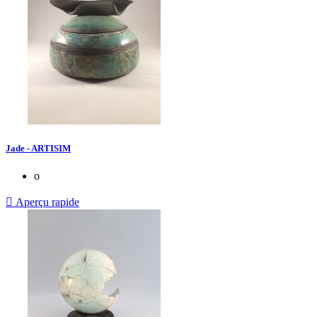
Jade - ARTISIM
o

Aperçu rapide