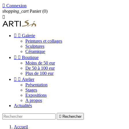

Connexion
shopping_cart
Panier
(0)



Galerie
Peintures et collages
Sculptures
Céramique


Boutique
Moins de 50 eur
De 50 à 100 eur
Plus de 100 eur


Atelier
Présentation
Stages
Expositions
A propos
Actualités

Rechercher
Accueil