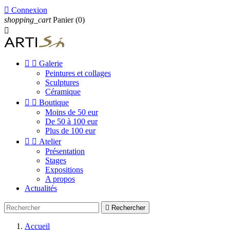

Connexion
shopping_cart
Panier
(0)



Galerie
Peintures et collages
Sculptures
Céramique


Boutique
Moins de 50 eur
De 50 à 100 eur
Plus de 100 eur


Atelier
Présentation
Stages
Expositions
A propos
Actualités

Rechercher
Accueil