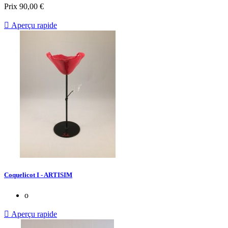
Prix
90,00 €

Aperçu rapide
Coquelicot I - ARTISIM
o

Aperçu rapide