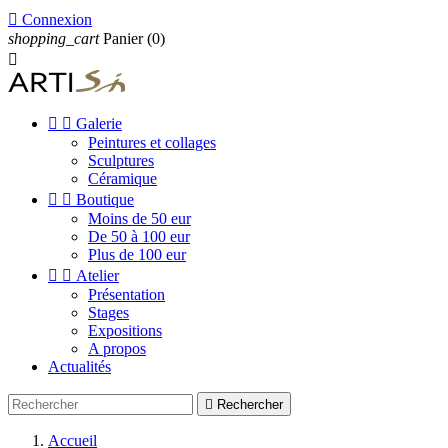

Connexion
shopping_cart
Panier
(0)



Galerie
Peintures et collages
Sculptures
Céramique


Boutique
Moins de 50 eur
De 50 à 100 eur
Plus de 100 eur


Atelier
Présentation
Stages
Expositions
A propos
Actualités

Rechercher
Accueil