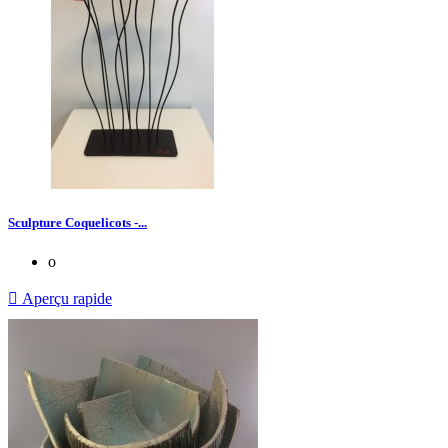
Sculpture Coquelicots -...
o

Aperçu rapide