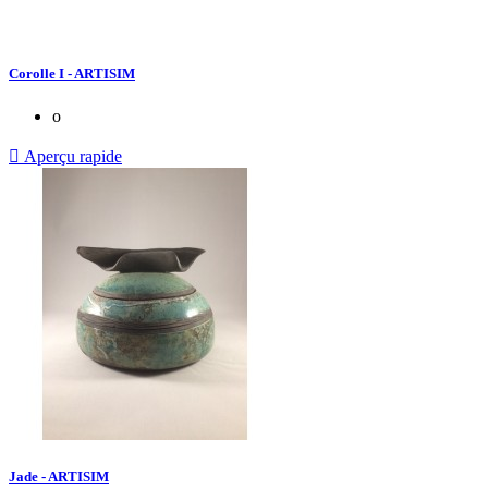
Corolle I - ARTISIM
o

Aperçu rapide
Jade - ARTISIM