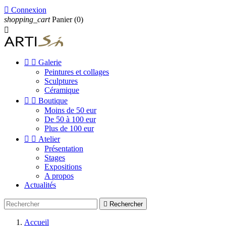

Connexion
shopping_cart
Panier
(0)



Galerie
Peintures et collages
Sculptures
Céramique


Boutique
Moins de 50 eur
De 50 à 100 eur
Plus de 100 eur


Atelier
Présentation
Stages
Expositions
A propos
Actualités

Rechercher
Accueil