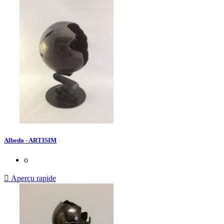
Albedo - ARTISIM
o

Aperçu rapide