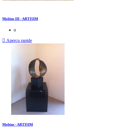
Mobius III - ARTISIM
o

Aperçu rapide
Mobius - ARTISIM