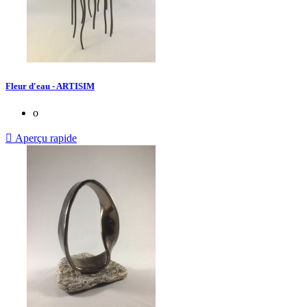
Fleur d'eau - ARTISIM
o

Aperçu rapide