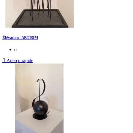
Élévation - ARTISIM
o

Aperçu rapide