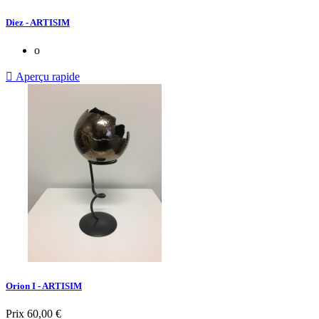
Diez - ARTISIM
o

Aperçu rapide
Orion I - ARTISIM
Prix
60,00 €