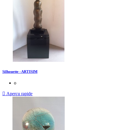
Silhouette - ARTISIM
o

Aperçu rapide