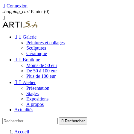

Connexion
shopping_cart
Panier
(0)



Galerie
Peintures et collages
Sculptures
Céramique


Boutique
Moins de 50 eur
De 50 à 100 eur
Plus de 100 eur


Atelier
Présentation
Stages
Expositions
A propos
Actualités

Rechercher
Accueil