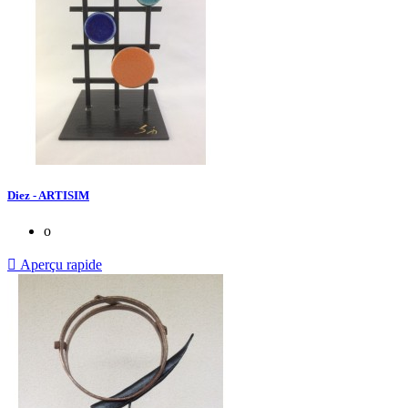
Diez - ARTISIM
o

Aperçu rapide