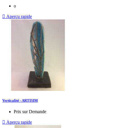
o

Aperçu rapide
Verticalité - ARTISIM
Prix sur Demande

Aperçu rapide