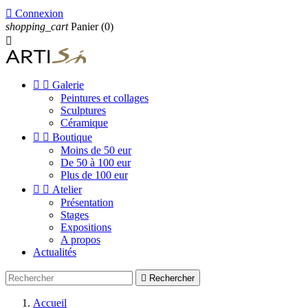

Connexion
shopping_cart
Panier
(0)



Galerie
Peintures et collages
Sculptures
Céramique


Boutique
Moins de 50 eur
De 50 à 100 eur
Plus de 100 eur


Atelier
Présentation
Stages
Expositions
A propos
Actualités

Rechercher
Accueil