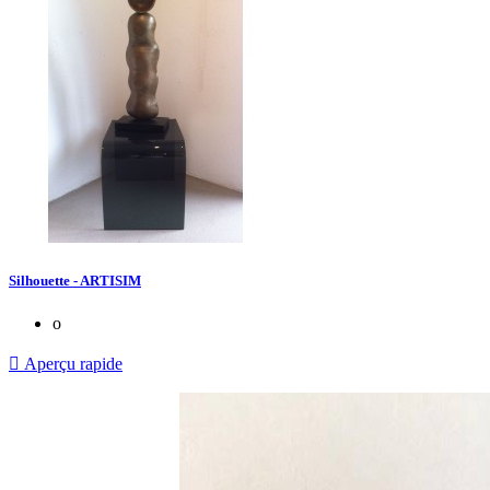
Silhouette - ARTISIM
o

Aperçu rapide