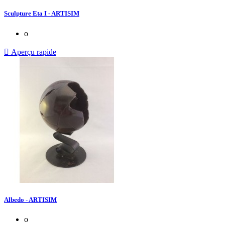
Sculpture Eta I - ARTISIM
o

Aperçu rapide
Albedo - ARTISIM
o