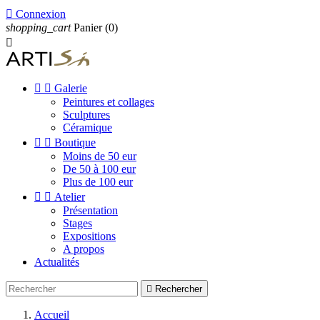

Connexion
shopping_cart
Panier
(0)



Galerie
Peintures et collages
Sculptures
Céramique


Boutique
Moins de 50 eur
De 50 à 100 eur
Plus de 100 eur


Atelier
Présentation
Stages
Expositions
A propos
Actualités

Rechercher
Accueil